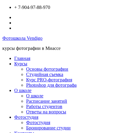
Перейти
+ 7-904-97-88-970
к
Вконтакте
содержимому
Инстаграм
Твиттер
Фотошкола Vendigo
курсы фотографии в Миассе
Главная
Курсы
Основы фотографии
Студийная съемка
Курс PRO-фотография
Photoshop для фотографа
О школе
О школе
Расписание занятий
Работы студентов
Ответы на вопросы
Фотостудия
Фотостудия
Бронирование студии