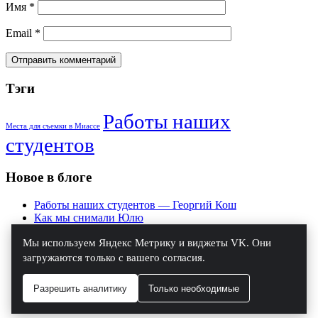
Имя
*
Email
*
Тэги
Работы наших
Места для съемки в Миассе
студентов
Новое в блоге
Работы наших студентов — Георгий Кош
Как мы снимали Юлю
Практика на курсе «Основы фотографии»
Мы используем Яндекс Метрику и виджеты VK. Они
Работы наших студентов — Дарья Филиппенко
Работы наших студентов — Дмитрий Маркин
загружаются только с вашего согласия.
Работы наших студентов — фотограф Ольга
Широковская
Разрешить аналитику
Только необходимые
Репортаж с занятия по смешанному свету
Занятие на курсе «Студийная Съемка»