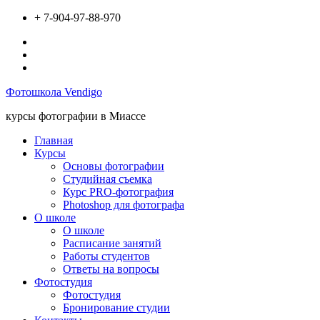
Перейти
+ 7-904-97-88-970
к
Вконтакте
содержимому
Инстаграм
Твиттер
Фотошкола Vendigo
курсы фотографии в Миассе
Главная
Курсы
Основы фотографии
Студийная съемка
Курс PRO-фотография
Photoshop для фотографа
О школе
О школе
Расписание занятий
Работы студентов
Ответы на вопросы
Фотостудия
Фотостудия
Бронирование студии