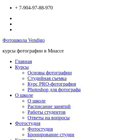
Перейти
+ 7-904-97-88-970
к
Вконтакте
содержимому
Инстаграм
Твиттер
Фотошкола Vendigo
курсы фотографии в Миассе
Главная
Курсы
Основы фотографии
Студийная съемка
Курс PRO-фотография
Photoshop для фотографа
О школе
О школе
Расписание занятий
Работы студентов
Ответы на вопросы
Фотостудия
Фотостудия
Бронирование студии