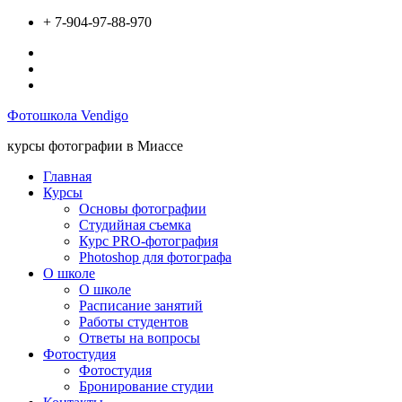
Перейти
+ 7-904-97-88-970
к
Вконтакте
содержимому
Инстаграм
Твиттер
Фотошкола Vendigo
курсы фотографии в Миассе
Главная
Курсы
Основы фотографии
Студийная съемка
Курс PRO-фотография
Photoshop для фотографа
О школе
О школе
Расписание занятий
Работы студентов
Ответы на вопросы
Фотостудия
Фотостудия
Бронирование студии