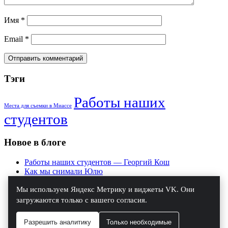
Имя
*
Email
*
Тэги
Работы наших
Места для съемки в Миассе
студентов
Новое в блоге
Работы наших студентов — Георгий Кош
Как мы снимали Юлю
Практика на курсе «Основы фотографии»
Мы используем Яндекс Метрику и виджеты VK. Они
Работы наших студентов — Дарья Филиппенко
Работы наших студентов — Дмитрий Маркин
загружаются только с вашего согласия.
Работы наших студентов — фотограф Ольга
Широковская
Разрешить аналитику
Только необходимые
Репортаж с занятия по смешанному свету