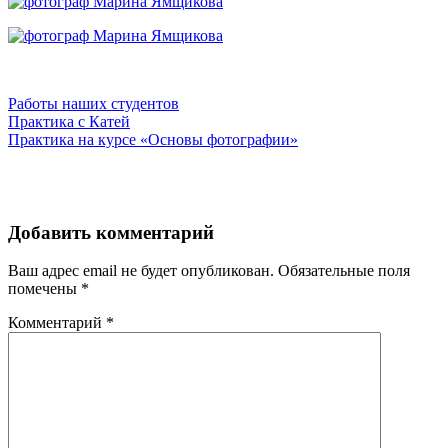
Работы наших студентов
Навигация
Практика с Катей
Практика на курсе «Основы фотографии»
по
записям
Добавить комментарий
Ваш адрес email не будет опубликован.
Обязательные поля
помечены
*
Комментарий
*