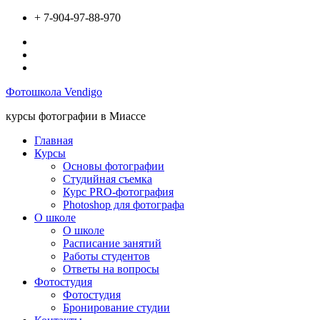
Перейти
+ 7-904-97-88-970
к
Вконтакте
содержимому
Инстаграм
Твиттер
Фотошкола Vendigo
курсы фотографии в Миассе
Главная
Курсы
Основы фотографии
Студийная съемка
Курс PRO-фотография
Photoshop для фотографа
О школе
О школе
Расписание занятий
Работы студентов
Ответы на вопросы
Фотостудия
Фотостудия
Бронирование студии