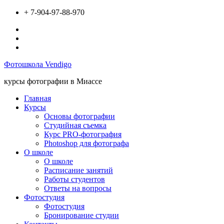
Перейти
+ 7-904-97-88-970
к
Вконтакте
содержимому
Инстаграм
Твиттер
Фотошкола Vendigo
курсы фотографии в Миассе
Главная
Курсы
Основы фотографии
Студийная съемка
Курс PRO-фотография
Photoshop для фотографа
О школе
О школе
Расписание занятий
Работы студентов
Ответы на вопросы
Фотостудия
Фотостудия
Бронирование студии