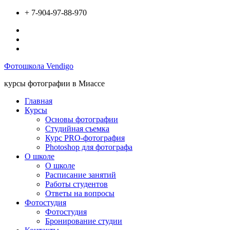
Перейти
+ 7-904-97-88-970
к
Вконтакте
содержимому
Инстаграм
Твиттер
Фотошкола Vendigo
курсы фотографии в Миассе
Главная
Курсы
Основы фотографии
Студийная съемка
Курс PRO-фотография
Photoshop для фотографа
О школе
О школе
Расписание занятий
Работы студентов
Ответы на вопросы
Фотостудия
Фотостудия
Бронирование студии