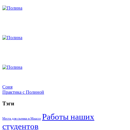
Навигация
Соня
Практика с Полиной
по
записям
Тэги
Работы наших
Места для съемки в Миассе
студентов